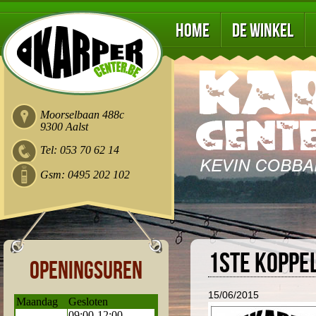
Home
De winkel
Moorselbaan 488c
9300 Aalst
Tel: 053 70 62 14
Gsm: 0495 202 102
1ste koppe
Openingsuren
15/06/2015
Maandag
Gesloten
09:00-12:00