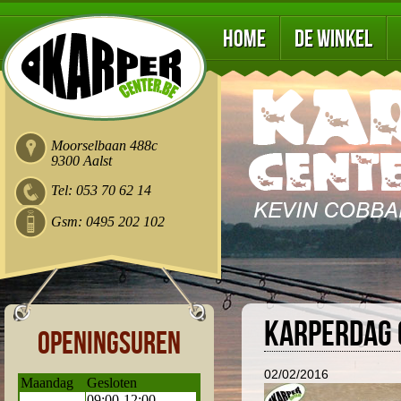
Home
De winkel
Moorselbaan 488c
9300 Aalst
Tel: 053 70 62 14
Gsm: 0495 202 102
Karperdag o
Openingsuren
02/02/2016
Maandag
Gesloten
09:00-12:00