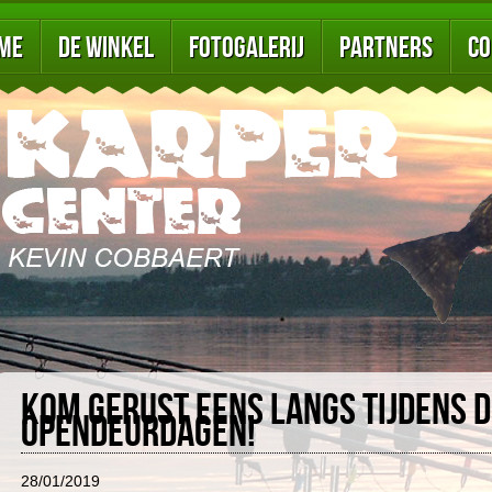
me
De winkel
Fotogalerij
Partners
Co
Kom gerust eens langs tijdens 
opendeurdagen!
28/01/2019