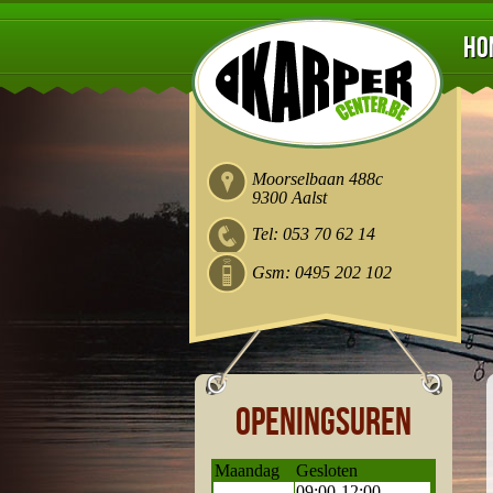
Ho
Moorselbaan 488c
9300 Aalst
Tel: 053 70 62 14
Gsm: 0495 202 102
Openingsuren
Maandag
Gesloten
09:00-12:00