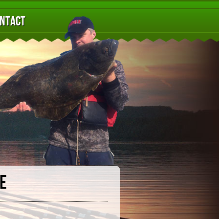
ntact
de