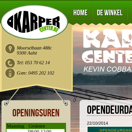
Home
De winkel
Moorselbaan 488c
9300 Aalst
Tel: 053 70 62 14
Gsm: 0495 202 102
Opendeurd
Openingsuren
22/10/2014
Maandag
Gesloten
09:00-12:00