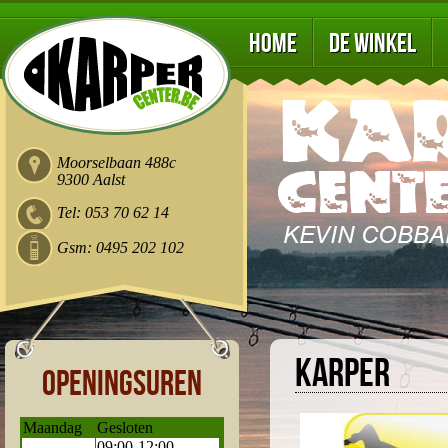
Home
De winkel
Moorselbaan 488c
9300 Aalst
Tel: 053 70 62 14
Gsm: 0495 202 102
Karper
Openingsuren
Maandag
Gesloten
09:00-12:00