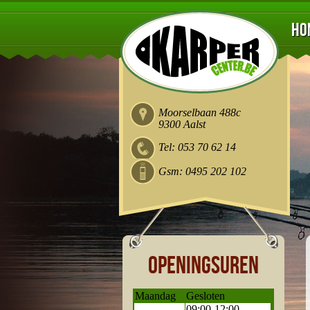
Ho
Moorselbaan 488c
9300 Aalst
Tel: 053 70 62 14
Gsm: 0495 202 102
Openingsuren
Maandag
Gesloten
09:00-12:00