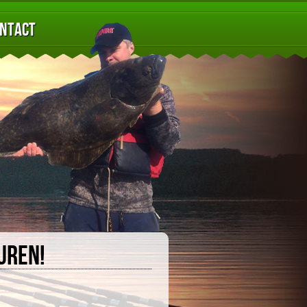
ntact
uren!