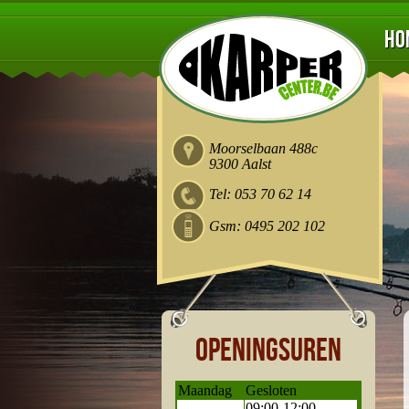
Ho
Moorselbaan 488c
9300 Aalst
Tel: 053 70 62 14
Gsm: 0495 202 102
Openingsuren
Maandag
Gesloten
09:00-12:00