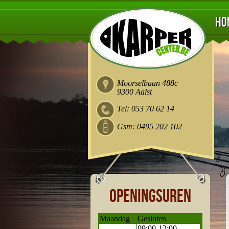
Ho
Moorselbaan 488c
9300 Aalst
Tel: 053 70 62 14
Gsm: 0495 202 102
Openingsuren
Maandag
Gesloten
09:00-12:00