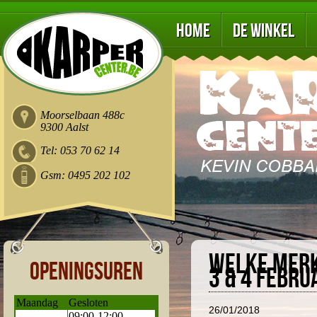
Home
De winkel
Moorselbaan 488c
9300 Aalst
Tel: 053 70 62 14
Gsm: 0495 202 102
Welke merk
Openingsuren
3 & 4 febru
Maandag
Gesloten
26/01/2018
09:00-12:00