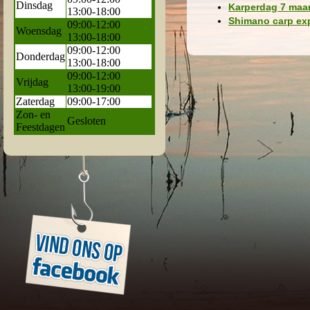
Dinsdag
Karperdag 7 maar
13:00-18:00
Shimano carp exp
09:00-12:00
Woensdag
13:00-18:00
09:00-12:00
Donderdag
13:00-18:00
09:00-12:00
Vrijdag
13:00-19:00
Zaterdag
09:00-17:00
Zon- en
Gesloten
Feestdagen