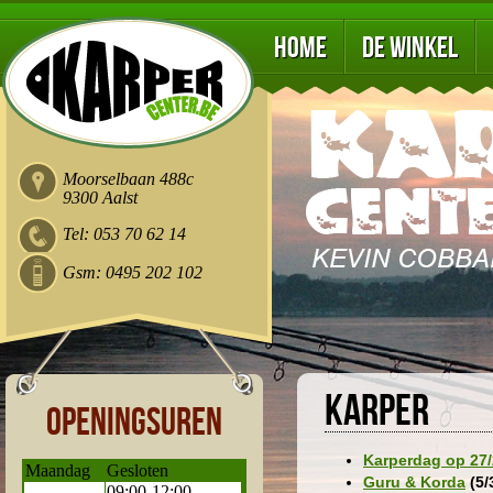
Home
De winkel
Moorselbaan 488c
9300 Aalst
Tel: 053 70 62 14
Gsm: 0495 202 102
Karper
Openingsuren
Karperdag op 27/
Maandag
Gesloten
Guru & Korda
(5/
09:00-12:00